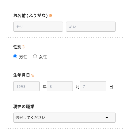
お名前(ふりがな)
※
性別
※
男性
女性
生年月日
※
年
月
日
現在の職業