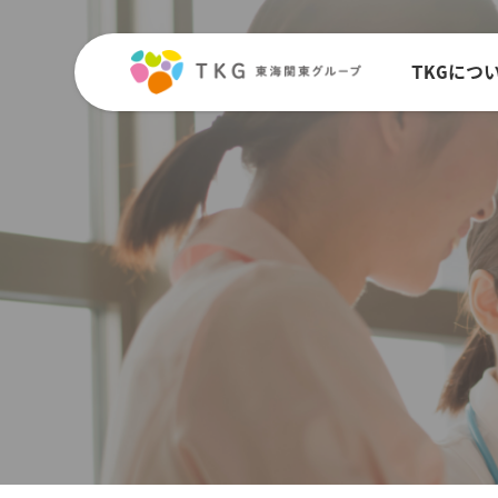
Skip to content
TKGにつ